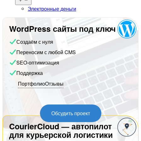
меню
Электронные деньги
WordPress сайты под ключ
Создаём с нуля
Переносим с любой CMS
SEO-оптимизация
Поддержка
Портфолио
Отзывы
Обсудить проект
CourierCloud — автопилот
для курьерской логистики