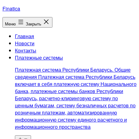
Перейти
Finatica
к
содержимому
Меню
Закрыть
Главная
Новости
Контакты
Платежные системы
Платежная система Республики Беларусь. Общие
сведения Платежная система Республики Беларусь
включает в себя платежную систему Национального
банка, платежные системы банков Республики
Беларусь, расчетно-клиринговую систему по
ценным бумагам, систему безналичных расчетов по
розничным платежам, автоматизированную
информационную систему единого расчетного и
информационного пространства
Открыть