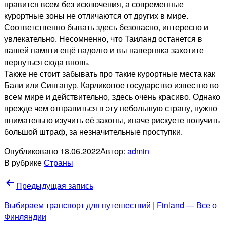
нравится всем без исключения, а современные
курортные зоны не отличаются от других в мире.
Соответственно бывать здесь безопасно, интересно и
увлекательно. Несомненно, что Таиланд останется в
вашей памяти ещё надолго и вы наверняка захотите
вернуться сюда вновь.
Также не стоит забывать про такие курортные места как
Бали или Сингапур. Карликовое государство известно во
всем мире и действительно, здесь очень красиво. Однако
прежде чем отправиться в эту небольшую страну, нужно
внимательно изучить её законы, иначе рискуете получить
большой штраф, за незначительные проступки.
Опубликовано
18.06.2022
Автор:
admin
В рубрике
Страны
Навигация
Предыдущая запись
по
Выбираем транспорт для путешествий | Finland — Все о
записям
Финляндии