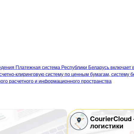
дения Платежная система Республики Беларусь включает в
счетно-клиринговую систему по ценным бумагам, систему 
го расчетного и информационного пространства
CourierCloud
логистики