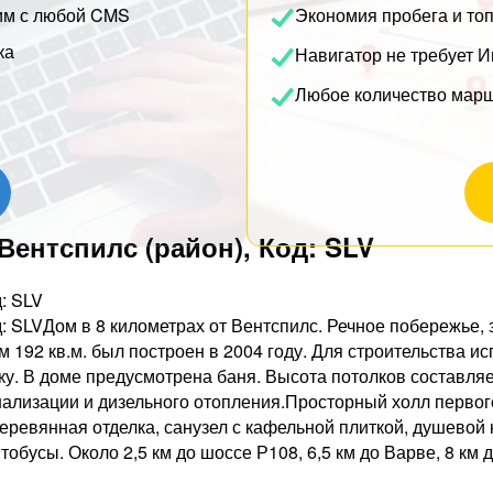
им с любой CMS
Экономия пробега и то
ка
Навигатор не требует И
Любое количество мар
 Вентспилс (район), Код: SLV
д: SLV
од: SLVДом в 8 километрах от Вентспилс. Речное побережье,
м 192 кв.м. был построен в 2004 году. Для строительства 
ку. В доме предусмотрена баня. Высота потолков составля
ализации и дизельного отопления.Просторный холл первого
 деревянная отделка, санузел с кафельной плиткой, душевой
бусы. Около 2,5 км до шоссе Р108, 6,5 км до Варве, 8 км д