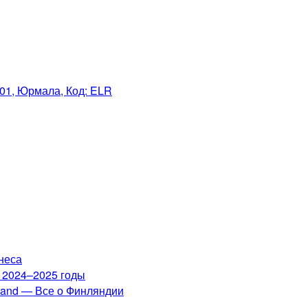
101, Юрмала, Код: ELR
неса
а 2024–2025 годы
nland — Все о Финляндии