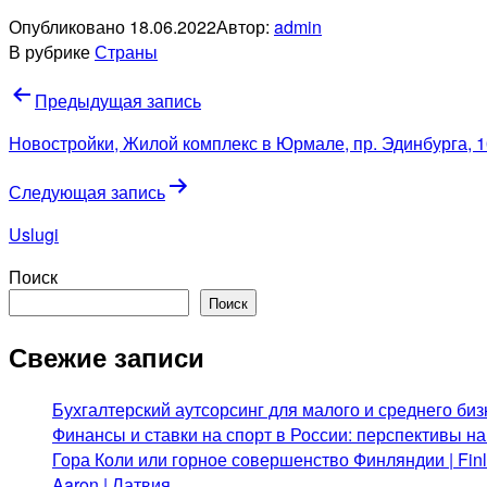
Опубликовано
18.06.2022
Автор:
admin
В рубрике
Страны
Навигация
Предыдущая запись
по
Новостройки, Жилой комплекс в Юрмале, пр. Эдинбурга, 
записям
Следующая запись
Uslugi
Поиск
Поиск
Свежие записи
Бухгалтерский аутсорсинг для малого и среднего биз
Финансы и ставки на спорт в России: перспективы н
Гора Коли или горное совершенство Финляндии | Fi
Aaron | Латвия