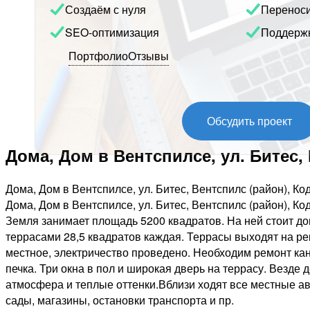
Создаём с нуля
Перенос
SEO-оптимизация
Поддерж
Портфолио
Отзывы
Обсудить проект
Дома, Дом в Вентспилсе, ул. Битес,
Дома, Дом в Вентспилсе, ул. Битес, Вентспилс (район), Ко
Дома, Дом в Вентспилсе, ул. Битес, Вентспилс (район), К
Земля занимает площадь 5200 квадратов. На ней стоит до
террасами 28,5 квадратов каждая. Террасы выходят на ре
местное, электричество проведено. Необходим ремонт кан
печка. Три окна в пол и широкая дверь на террасу. Везде
атмосфера и теплые оттенки.Вблизи ходят все местные авто
сады, магазины, остановки транспорта и пр.