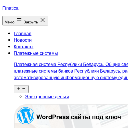
Перейти
Finatica
к
содержимому
Меню
Закрыть
Главная
Новости
Контакты
Платежные системы
Платежная система Республики Беларусь. Общие све
платежные системы банков Республики Беларусь, ра
автоматизированную информационную систему едино
Открыть
меню
Электронные деньги
WordPress сайты под ключ