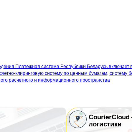
дения Платежная система Республики Беларусь включает в
счетно-клиринговую систему по ценным бумагам, систему 
го расчетного и информационного пространства
CourierCloud
логистики