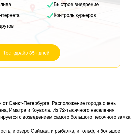
плива
Быстрое внедрение
нтернета
Контроль курьеров
шрутов
Тест-драйв 35+ дней
х от Санкт-Петербурга. Расположение города очень
на, Иматра и Коувола. Из 72-тысячного населения
иируется с возведением самого большого песочного замка
пость, и озеро Саймаа, и рыбалка, и гольф, и большое