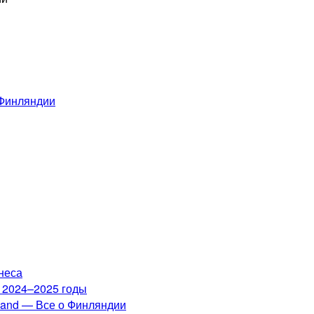
 Финляндии
неса
а 2024–2025 годы
nland — Все о Финляндии