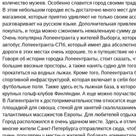
количество музеев. Особенно славится город своими тр
В этом небольшом городке есть достаточно много мест дл
магазинов, которые приятно удивляют не только своим ас
разговаривает на русском языке. Дополнительная привлека
покупать, и тогда можно сэкономить немаленькую сумму де
Очень популярна Лопеентранта у жителей Выборга, которы
автобус Лопеентранта-СПб, который имеет два абсолютно 
дороги в этих местах очень хорошие, то и путешествие не
Говоря об истории городка Лопеентранты, стоит сказать, ч
большие ввозные просторы, а также нанять судно для того
прокатиться на водных лыжах. Кроме того, Лопеентранта б
спортивной инфраструктурой, которая включает в себя б
футбольные поля. Также здесь есть лыжная база, в котор
крупных гольф-клубов Финляндии. А еще можно поучаствов
В Лапеентранте к достопримечательностям относится еще 
площадкой для сквоша, стеной для занятий скалолазанием
талантливых массажистов Европы. Для любителей отдыха 
Город расположился в очень удачном месте. Здесь и отли
многие жители Санкт-Петербурга отправляются сюда, чтоб
очень популярен у местных жителей.Добавить комментар