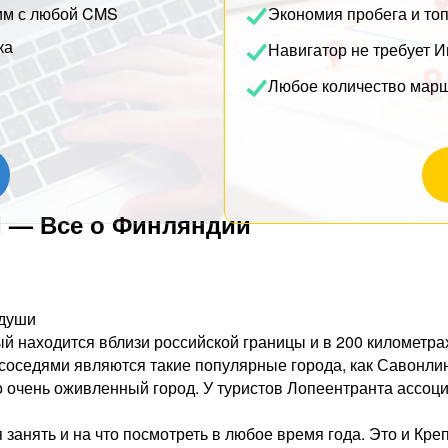
им с любой CMS
Экономия пробега и то
ка
Навигатор не требует И
Любое количество мар
d — Все о Финляндии
 души
й находится вблизи российской границы и в 200 километра
соседями являются такие популярные города, как Савонлин
о очень оживленный город. У туристов Лопеентранта ассоц
я занять и на что посмотреть в любое время года. Это и Кре