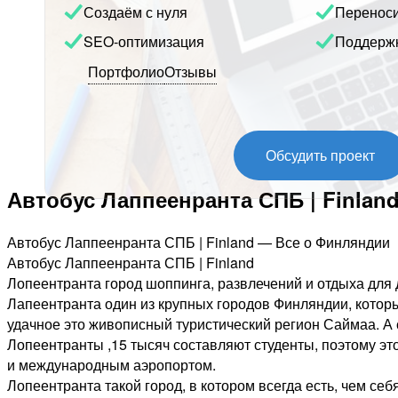
Создаём с нуля
Перенос
SEO-оптимизация
Поддерж
Портфолио
Отзывы
Обсудить проект
Автобус Лаппеенранта СПБ | Finlan
Автобус Лаппеенранта СПБ | Finland — Все о Финляндии
Автобус Лаппеенранта СПБ | Finland
Лопеентранта город шоппинга, развлечений и отдыха для
Лапеентранта один из крупных городов Финляндии, которы
удачное это живописный туристический регион Саймаа. А 
Лопеентранты ,15 тысяч составляют студенты, поэтому эт
и международным аэропортом.
Лопеентранта такой город, в котором всегда есть, чем себ