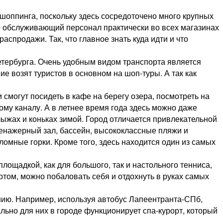
 шоппинга, поскольку здесь сосредоточено много крупных
то обслуживающий персонал практически во всех магазинах
спродажи. Так, что главное знать куда идти и что
етербурга. Очень удобным видом транспорта является
 возят туристов в основном на шоп-туры. А так как
 смогут посидеть в кафе на берегу озера, посмотреть на
кому каналу. А в летнее время года здесь можно даже
лыжах и коньках зимой. Город отличается привлекательной
ренажерный зал, бассейн, высококлассные пляжи и
омные горки. Кроме того, здесь находится один из самых
ощадкой, как для большого, так и настольного тенниса,
том, можно побаловать себя и отдохнуть в руках самых
ению. Например, используя автобус Лапеентранта-СПб,
льно для них в городе функционирует спа-курорт, который