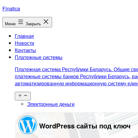
Перейти
Finatica
к
содержимому
Меню
Закрыть
Главная
Новости
Контакты
Платежные системы
Платежная система Республики Беларусь. Общие све
платежные системы банков Республики Беларусь, ра
автоматизированную информационную систему едино
Открыть
меню
Электронные деньги
WordPress сайты под ключ