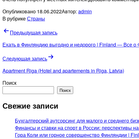
Опубликовано
18.06.2022
Автор:
admin
В рубрике
Страны
Навигация
Предыдущая запись
по
Ехать в Финляндию выгодно и недорого | Finland — Все о
записям
Следующая запись
Apartment Riga (Hotel and apartements in Riga, Latvia)
Поиск
Поиск
Свежие записи
Бухгалтерский аутсорсинг для малого и среднего биз
Финансы и ставки на спорт в России: перспективы н
Гора Коли или горное совершенство Финляндии | Fi