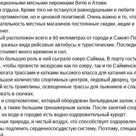
адиционными мясными пирожками Ветю и Атоми.
я отдыха. Кроме того не останутся равнодушными и любите
сортиментом, но и ценовой политикой. Очень важно и то, ч
тельность местных магазинов постоянные скидки, акции и ра
нег.
й расположен всего в 60 километрах от города и Сакнкт-П
разных вида рейсовые автобусы и туристические. Последние
 отнимет много времени и сил.
то большую роль в ней сыграло озеро Саймаа. В порту гости
, чтобы провести экскурсию как по озеру, так и по Сайменс
огата трассами и катками высокого класса для катания на 
ольшое количество спортивных центров, ледовый дворец, т
ой есть трамплины, освещенные трассы для лыжников и слал
ать в скачках.
и спорткомплекс, который оборудован бильярдным залом, пл
, а также большим тренажерным залом. После занятий спор
на воде в городке есть водно-оздоровительный курорт.
чная природа, и чистый воздух, что способствует оздоровл
ы подлечить сердечнососудистую систему. Поэтому, специа
ий