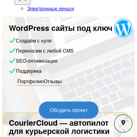
меню
Электронные деньги
WordPress сайты под ключ
Создаём с нуля
Переносим с любой CMS
SEO-оптимизация
Поддержка
Портфолио
Отзывы
Обсудить проект
CourierCloud — автопилот
для курьерской логистики