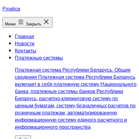
Перейти
Finatica
к
содержимому
Меню
Закрыть
Главная
Новости
Контакты
Платежные системы
Платежная система Республики Беларусь. Общие
сведения Платежная система Республики Беларусь
включает в себя платежную систему Национального
банка, платежные системы банков Республики
Беларусь, расчетно-клиринговую систему по
ценным бумагам, систему безналичных расчетов по
розничным платежам, автоматизированную
информационную систему единого расчетного и
информационного пространства
Открыть