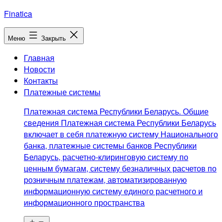
Перейти
Finatica
к
содержимому
Меню
Закрыть
Главная
Новости
Контакты
Платежные системы
Платежная система Республики Беларусь. Общие
сведения Платежная система Республики Беларусь
включает в себя платежную систему Национального
банка, платежные системы банков Республики
Беларусь, расчетно-клиринговую систему по
ценным бумагам, систему безналичных расчетов по
розничным платежам, автоматизированную
информационную систему единого расчетного и
информационного пространства
Открыть