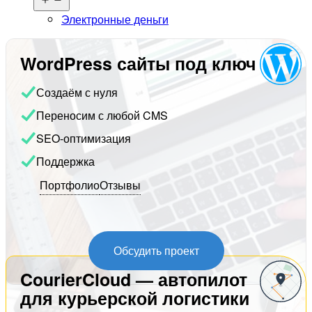
меню
Электронные деньги
WordPress сайты под ключ
Создаём с нуля
Переносим с любой CMS
SEO-оптимизация
Поддержка
Портфолио
Отзывы
Обсудить проект
CourierCloud — автопилот
для курьерской логистики