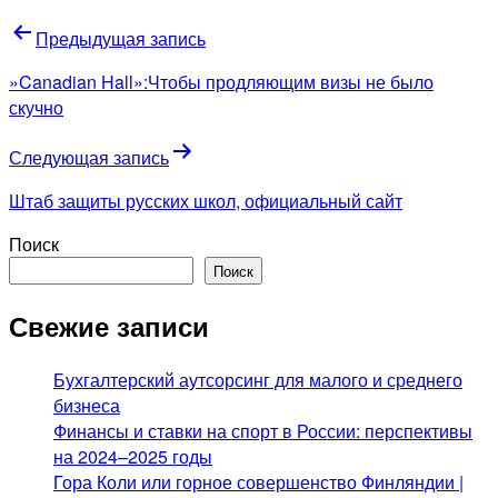
Навигация
Предыдущая запись
по
»Canadian Hall»:Чтобы продляющим визы не было
записям
скучно
Следующая запись
Штаб защиты русских школ, официальный сайт
Поиск
Поиск
Свежие записи
Бухгалтерский аутсорсинг для малого и среднего
бизнеса
Финансы и ставки на спорт в России: перспективы
на 2024–2025 годы
Гора Коли или горное совершенство Финляндии |