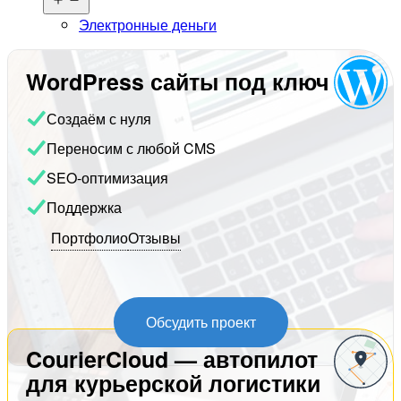
меню
Электронные деньги
WordPress сайты под ключ
Создаём с нуля
Переносим с любой CMS
SEO-оптимизация
Поддержка
Портфолио
Отзывы
Обсудить проект
CourierCloud — автопилот
для курьерской логистики