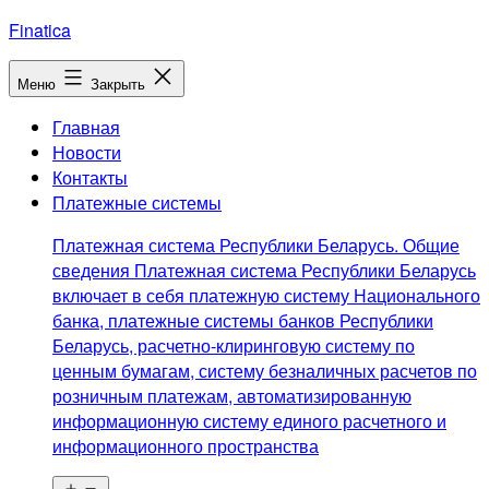
Перейти
Finatica
к
содержимому
Меню
Закрыть
Главная
Новости
Контакты
Платежные системы
Платежная система Республики Беларусь. Общие
сведения Платежная система Республики Беларусь
включает в себя платежную систему Национального
банка, платежные системы банков Республики
Беларусь, расчетно-клиринговую систему по
ценным бумагам, систему безналичных расчетов по
розничным платежам, автоматизированную
информационную систему единого расчетного и
информационного пространства
Открыть