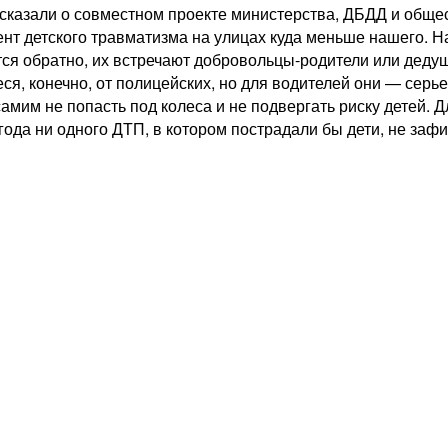
казали о совместном проекте министерства, ДБДД и общест
цент детского травматизма на улицах куда меньше нашего.
ются обратно, их встречают добровольцы-родители или дед
еся, конечно, от полицейских, но для водителей они — сер
амим не попасть под колеса и не подвергать риску детей. 
года ни одного ДТП, в котором пострадали бы дети, не заф