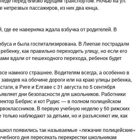
ипеде перед близко идущим транспортом. Ночью на ул.
е нетрезвых пассажиров, из них два юнца.
 где ее наверняка ждала взбучка от родителей. В
обуса и была госпитализирована. В Лиепае пострадали
ребенку, как правильно переходить улицу, но если его
нами вдали от пешеходного перехода, ребенок будет
 все намного страшнее. Водителям всегда, а особенно в
 завидев на обочине дороги или на краю улицы ребенка,
стати, в Риге и Елгаве с 31 августа по 5 сентября
ъявляет дни безопасности для школьников. Работники
спектор Бебрис и кот Рудис — в полном полицейском
ервоклассников. В первую учебную неделю у 50 рижских
только наблюдают за детьми, но и разъясняют им, как
их школ появились так называемые «лежачие полицейские»
 учебного дня пересекать перекрестки школьникам