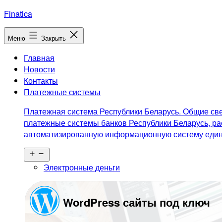
Перейти
Finatica
к
содержимому
Меню
Закрыть
Главная
Новости
Контакты
Платежные системы
Платежная система Республики Беларусь. Общие све
платежные системы банков Республики Беларусь, ра
автоматизированную информационную систему едино
Открыть
меню
Электронные деньги
WordPress сайты под ключ