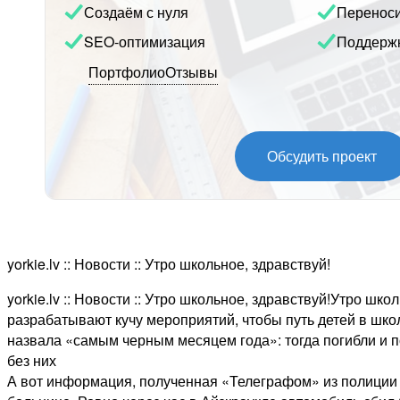
Создаём с нуля
Перенос
SEO-оптимизация
Поддерж
Портфолио
Отзывы
Обсудить проект
yorkie.lv :: Новости :: Утро школьное, здравствуй!
yorkie.lv :: Новости :: Утро школьное, здравствуй!Утро ш
разрабатывают кучу мероприятий, чтобы путь детей в шк
назвала «самым черным месяцем года»: тогда погибли и п
без них
А вот информация, полученная «Телеграфом» из полиции то