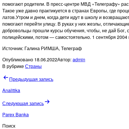
помогают родители. В пресс-центре МВД «Телеграфу» расс
Такое уже давно практикуется в странах Европы, где про
латов.Утром и днем, когда дети идут в школу и возвраща
помогают перейти улицу. В руках у них жезлы, отличающи
добровольцы прошли курсы обучения, чтобы, не дай Бог, с
полицейскими, потом — самостоятельно. 1 сентября 2004 
Источник: Галина РИМША, Телеграф
Опубликовано
18.06.2022
Автор:
admin
В рубрике
Страны
Навигация
Предыдущая запись
по
Analitika
записям
Следующая запись
Parex Banka
Поиск