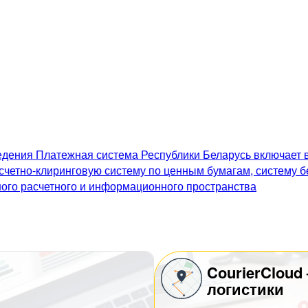
дения Платежная система Республики Беларусь включает в
счетно-клиринговую систему по ценным бумагам, систему 
го расчетного и информационного пространства
CourierCloud
логистики