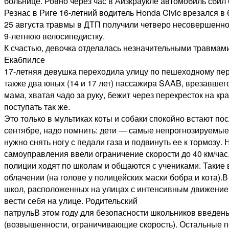
больнице. Ровно через час в Айзкраукле автомобиль сбил
Резнас в Риге 16-летний водитель Honda Civic врезался в
25 августа травмы в ДТП получили четверо несовершеннол
9-летнюю велосипедистку.
К счастью, девочка отделалась незначительными травмами
Екабпилсе
17-летняя девушка переходила улицу по пешеходному пер
также два юных (14 и 17 лет) пассажира SAAB, врезавшего
мама, хватая чадо за руку, бежит через перекресток на 
поступать так же.
Это только в мультиках коты и собаки спокойно встают пос
сентябре, надо помнить: дети — самые непрогнозируемые 
нужно снять ногу с педали газа и подвинуть ее к тормозу. 
самоуправления ввели ограничение скорости до 40 км/час
полиции ходят по школам и общаются с учениками. Такие 
облачении (на голове у полицейских маски бобра и кота).
школ, расположенных на улицах с интенсивным движением
вести себя на улице. Родительский
патрульВ этом году для безопасности школьников введен
(возвышенности, ограничивающие скорость). Остальные поя