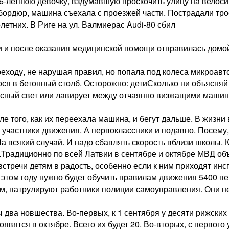
 6-летнюю девочку, вздумавшую проскочить улицу на велос
 бордюр, машина съехала с проезжей части. Пострадали тро
етних. В Риге на ул. Валмиерас Audi-80 сбил
 и после оказания медицинской помощи отправилась домой,
еходу, не нарушая правил, но попала под колеса микроавт
ся в бетонный столб. Осторожно: детиСколько ни объясняй 
красный свет или лавирует между отчаянно визжащими маши
ле того, как их переехала машина, и бегут дальше. В жизни
участники движения. А первоклассники и подавно. Посему,
На всякий случай. И надо сбавлять скорость вблизи школы. К
.Традиционно по всей Латвии в сентябре и октябре МВД об
встречи детям в радость, особенно если к ним приходят ин
В этом году нужно будет обучить правилам движения 5400 п
, патрулируют работники полиции самоуправления. Они не 
ы два новшества. Во-первых, к 1 сентября у десяти рижск
вятся в октябре. Всего их будет 20. Во-вторых, с первого