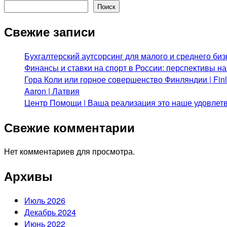
Поиск
Свежие записи
Бухгалтерский аутсорсинг для малого и среднего биз
Финансы и ставки на спорт в России: перспективы н
Гора Коли или горное совершенство Финляндии | Fi
Aaron | Латвия
Центр Помощи | Ваша реализация это наше удовлет
Свежие комментарии
Нет комментариев для просмотра.
Архивы
Июль 2026
Декабрь 2024
Июнь 2022