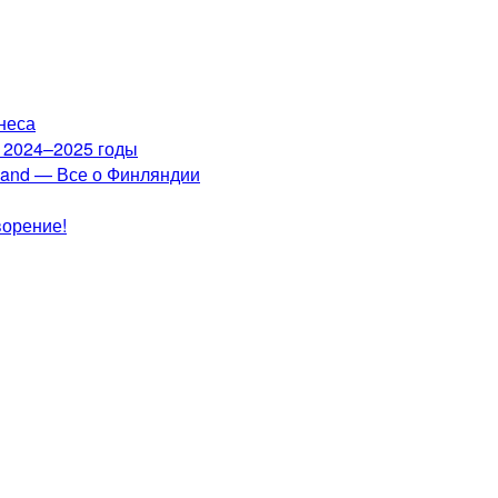
неса
а 2024–2025 годы
nland — Все о Финляндии
ворение!