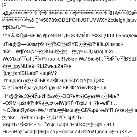
яДµ}!1AQa»q
%&'()*456789:CDEFGHIJSTUVWXYZcdefghijstuv
†‡€‰Љ’“”•–—
™љўЈ¤Ґ¦§Ё©ЄІіґµ¶·ё№єВГДЕЖЗИЙКТУФХЦЧШЩЪбвгдежзи
иTицђ@—60зм†б¤тЂЄsЯYD,3ЋёйщХпм­;ю|-
пКя…W¶У4ц№»ЖЬнђ—д^њUЏм­;ю|-пКя…
WёУtхєґa·Г;»P>гuв¬eiЯубkя~Wь*Ѕю›§ҐЈclеBЅ
©_)pyNШя9«?ЩZwьшZяЯ•я
Ї¦iл‘cnїЅЊebP~шцйV?
Іґпщрµяї+юЌҐiЫOъЇOщвїбQYiz{Y[“elДЖ¤–
‰IїчеВЎџJ°у­цЩZЃјдy+ИЪЮФ^YйvvІ\K§Ыгџl
H^з§@9ь;ХіЎµ‹И!І‰w-ЭQ7н#%}GуъsW<­ Мљ?
+OЯМ«µ2ѓФЋФ‰„с¤‚+ІW(ѓ?Ѓ¤ТфЫ 4«7k+wfЃ f…
r~QЙв­eiЯубkя~Wь*ґzfћuЧм6шGБ‰p9~њћ*ПцVќя>їче
пКя…dЯhч:ќµ«[ЬЗµ™Ѓч!cµ¶“Ћ}
Є5рґІ+›Ф’F’F?»`ҐYQqЂафLrHзҐK¤i§%кЭ1T–
Hь¬aBа=тЈфф®†«Z“ц›БѓюґsяZіU®?гкЧџвnшющХљ­~