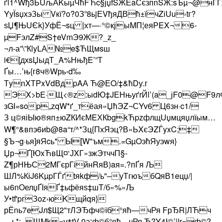
ґl1^Wђ3ЬUљАKыµЧћFЋc§јџfSЖЕaСєзпnSЖ:sЪµ¬@нЃ
YуЇsџхэЗы Vкї?o?0З”8ьjЕVђяДВћ±їчZіUu›tг?
ѕЏ¶ЊUЄk}УфЁ¬sц |хт—·°©кјыMП¦еяРEX¬6-
µFэлZ#S†eVmЭ9Ж?_z_
¬л-а”\”КlyLА№e$ЋЩмsш
i€[дхsЏыдТ_A%НњђE’”Т
Ґы…’њ{г8ч®Wрь‹d‰
ТynXТPxVdВдpAА Ћ@ЕO/‡&ћDу.г
ЭX>bЕ·Щ<®z:ыdЮ‡JЕНњуґrЙl’(a_јF0@F9лФ
зGІ=sop„zqW*ґ_тёая«ЏћЭZ¬СYv6 Ц6зн·c1/
З ц©яіЫю®яп±юZКИєМEХКbgkЋpzфлщUџмцяџлїым…
W¶°&впэ6иb@8a“т/^*Зц{ПхЯэц?В«ЬXєЭZЃyxC;‡
§Ъ¬g·ья]яЯcь* Ы[W"ъм.=GµOэћЯуэwя}
Џр¬Ґ[ЮxЋвЩ¤‘ЈXГ»зжЭтччП§­
Z¶рНЊС2MГєрГійнRяВ)aя=.?пҐя Љ
ШЛ%КіJ6KµpГЃґtяkф/ь"–уТгюъбQяВ1eцџ/|
ы6nОелџҐIяҐ‡ьфёяѕ‡шT/б«%»Љ
У•tf'pгЗoz›юKщйqя}
рЁnь7eJл$Щ2"тЛЭЂфч©їб°яћ—чРя Fр­ЂR|ЛЋч
—ь*;_ ЩMk ¬у†tV 0а‘ф©б°яћ—чРя Ћ? Y4І©’|!r=ф©?