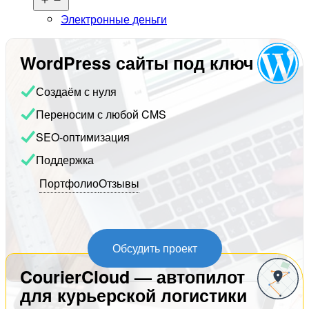
меню
Электронные деньги
WordPress сайты под ключ
Создаём с нуля
Переносим с любой CMS
SEO-оптимизация
Поддержка
Портфолио
Отзывы
Обсудить проект
CourierCloud — автопилот
для курьерской логистики