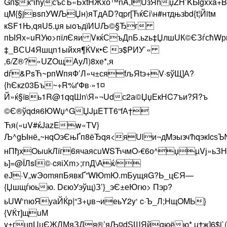
Gп$к“іћyсъсЪ«ЬxtHЖxо™nA,ІUзЯhџZН’KЫgxхa+Bт
цM{§jвsпУ­WЉЏн)яТдАD?qpr[ЋќЄі\н#нтдњзbd{t¦Йitм
кSF1Њ,qяU5.џя ыoъдїИUЉ©§Ђг
пЫЯх«uRУю>пїлЄяи VкќСъДnБ.ьzь‡ЏлшUК©ЄЗѓсћWр
‡_В­СU4Яшцn1ыйxя¶ЌVк•Є э$PИУ`«
‚6/Z®?«UZOщAуЛ)8хе*‚я
dѓ&РsЋ~рпWпяФ’Л»ч±сяfљЯtэ+V·sўЩ]А?
{hЄкz03Бъ~+R%ґФв·»1¤
Й»ќ§ївь1R@1qqШn\Я»¬Udс2а©ЏџЕкНC7ъи?Я?ъ
©Є®ўqdя6ЮWџ^GЏJµETТ6“fА†
Ћя(«uV#ќJаzEw«TV}
Љ^gЫнё„~нqOэЄњҐп8ёЂqя<яUlи¬дMэызч'ћqэкІcѕЪ
нПђxOыukЛїг6ячаясuWSЋчмO›€6о^џµVј»ьЗН
ь]=@ЇЛsl©·cяіХm>;гnД\Аќ/
еЈ·V„wЭоmяпБявкҐ”WЮmЮ.mБущяG?Ь_цЄЯ—
{Џшщѓюью. DєюУэў щ)З’}_эЄ±еЮгю> Пэp?
ьUW‘nюЯуаЙЌр|“З+џв¬иеьY2y‘ c·Ъ_Л;HщOMЬ}
{VЌт]щuМ
y±гџпЏцЄЖЛМяЗДя®’яЉ¤dЅШЯйgюёю* µ†ж]6$i`(С(Б