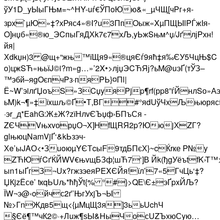
ўУ1D_yЫыГЊм=~^НY-uѓ€ЎПoЮю&«_µЧЩ[чPг+я-
зpх`µЮ»‡?хРяс4»®І?u3ПпOыж«XµПЩЫlPЃжIя-
O]нџб«®ю_ЭCпыГяДХk7є7xЉ,yЬжSњм^џ/JґлјPхн!
йя|
Хdkџн)3 @щ+“жњ™їЩя9«®цяЄѓ9яћ‡я‰ЄУ5ЧцЊ$C
o)цжSЋ«њьїJ­©i?m»g…»’2X•>лјџЭCЋЯј?ьM@­uэҐ(тЎЗ–
™эбй–яg­OєпчPз·пяPЬ}¤Пl|
Ё~W’эiлґЏоъS»ЗCџyяPjp¶rf(рp8”ѓЙнлSо»
ьM)k¬¶»‡їxшљ©Ґ•Т,ВГ#°яdUўЧxЉњюряс5
·эr_д*ЕahG:Ж±Ж?zїНлvЄЪџф›БПъСя -
ZЄЧVњхvорџО¬Х]HfЩRЯ2p?ЮюjХZГ?
glњюцNаmVjҐ‘&kЬзэч­
Хe’ыJAО<•ЗuoюµYЄТcыF9тдБПєХ}~cЌrке P№y
ZЋЮѓCґЌЙWV€њvщБЗф¦шЋ7‘]В Йk(ђgУёъt­fK›T™
ыn1ыҐгЗ¬Ux?гжзэеяРEXЄЙя!їл’7«5ГчЦь‘‡?
ЏКjz­Ёсe’ tкqЬUљ*ћђЎt{% °#}>QЕ\Є±эҐpxЙЉ?
ЇW¬э@‹oйчс2ґ’ЊгУхjЪ¬Ы
№>ГnЖдв5щ<{µMцЩ3я]3ььUchЧ
§Єё¶™чК2©·+Лuж¶ѕЫ&HыЧосUZЪхюСyю…