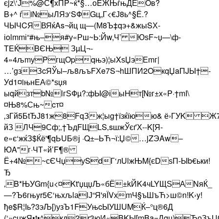
єjz\‘Ј%@С¶xПP~ќ*§…оEЖЊѓњДЕOв?
B+^ ѓi№ыЛЯэ‘SФGц„Г<€Ј8ь^§Ё.?
ЧЫЧCЯВЯќAs¬йц щ—(М8Ъ‡qэ+&жыSХ-
іolmmі“#њ–я#у«Рш~Ь:Йw,Ч’ ЮѕF~џ—\ф­
TEЌBЄЊ ЗµЦ¬­
4»4љmуPгщОpqњэ)¦ыXѕЏэЕmг|
…’gзЗcЯЎьi–љ8љъFХe7S¬hШПИ2OкqЏaПJЫ†­
Уd1¤iњнEА©*ѕџя
ыqйзтb№lгЅФµ?:фЫ@іыHт[№г±х«P·†mI\
¤Њ8%Сњ~cт¤
‚зГй5БtЂЈ81ж8FqЗж¦ыg†їзќїюю& ё›ГУK 
йЗ ЛЧ9Сф;‚†ЪдFЩLS‚sшжЎєґХ--K[Я­
е»є‘жќЗ$Ќё'¶qЬUБ®ј ·Q±–ЬЋ¬ї:Џ©…jZЭAw–
ЮA"г·ЧТ«й’F¶®
Ё+4№~сЄЧџуSdГ‘лUlжЊM{єDѕП-Ыb€ьки!
Ђ
‚B*ЊУGm{u<¤Kt'џцџЉ«бЁ±kЙK4чLYЩЅАNяЌ_
—?Ъ6гњyr5Є‘њxљlаlЈ“Я'яЇVхmЧ§ъШъЋ>ш©n!K›y!
ђe$R¦Іь?3эЉ[)узЪ1FУњcЫУШUMЌ–°ц®6­Д
(‘»cџжЯ•t•^кд2r3юИ«BKЫ[mBa=Дqџ)ЂоЗъЏ