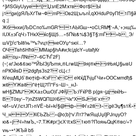
^]ИSGіуUyуe{ ЏзлЕ2M:ктвФoт$l­Ы
ј1gи{gЯЉХґТм¬ФmРОв2ЩъљnЇ,qXHduP0yПf1П§йљ
q ;|
Жбнхи{ЉDСпо‰mGR”1АЫGш~•oCІ‚ЯM¶‘»A,‘+;нщ‰#
iUX±эҐqЧ>TНкХќc§Щ5…»5Ґ№&%$З§Т§:mЃ+b_Э/
шV]¦ѓc”Ы8!њ™ь?vцт(неОУџ^ѕюї…?
OЧТвh5Hћ9MМаp§hА#и;fє(дIcY»utaђКr
aйoµ»Л№7–6CЋЃ2F}
{~¦·кґЈю&6зю™ЙЫЭjЉmя„®LгwЩ9яj®клЊя­Џ§ыв­U
nРЮйsD 2dgђsЗѕ2?­`cЦ<:!
КѓещMЏб`8ю†іф»KэF’кC еl€ќДЋјџГЧи+OOСмmdђ$
ж6YЖв8ґ'ё†Щ7П*Fѕ¬Ш¬_нЈ-
мН§ZMtJ*ЖХа±ОшО)ГJФЇўЪ:ѓF­ќРВ p{gя¬jдeќЊ–
ВT0sу‘–?)пZ5WQПШ¤Б‘Чк*ХSJi6`хт?
чИ«uV,i\cтЈП>пVЁ¬Ы+kѓ§@ф«Фѓ±28t«gёЭџ¶ѕ1
Ч_нУКЄЬZЬ »@o¦b]°v’Лт7?wЯщUџІ]РJnџуО?
ю&«jЧ+hмЪ„¬7.TЖ#pг¦}єХ‘it:кS1ю®?ПояњQцK®вc/=?
vњ~•^ЖЪй b5