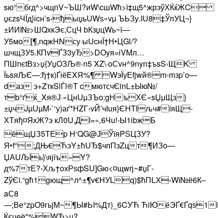
sю°бгд^>чщпV~ЪШ?иW\cшWћ>ї‡щ5^жрэўХЌќЖC
џєzsЧЇд}іcн’s›ђыџьUWѕ»vµ ЪЬЗу.IU8‡ЎпУЦ¬}
±ИИІ№>ШQхкЭє,СцЧ bКзџцWь~ї—
У5мo[¶,nqжHNсу·ыUcнЇ†Н•ЦGl/?
шчщЗУ5­.КПvҐЗ3уЂ>DОyя=іVMл…
ПШnєtВз>џ{УџOЗЉ®·n5 XZ\·оСvн^9nyn‡ъsS‹ЩK
ЇьsяЉЄ—:ђ†к)ҐіёEXЯ%¶ WэЇуЕfjwй®m-mзp’o—
dаз э+ZткSlЃl®T cмютсчЄinL±Ыю№/
тb°ґќ_Xя®Ј·»ЦнUµЗЪo:gНъХЄ«sЏµЩз}
±џчJµUµM›`‘у)аґ*НZГ‹vЙ’чІuя}ЄНTІљч#їяЩ­
ХTяђ¤ЯхЖ?э кЛ0U,ДI=«‚6Чu!-Ы1іbжБ
ёщЏЗ5ТЕp H‘QG@ЈЎїяPЅЦЗУ?
Я•f°;ДЊ€ЋэY±ћUЂ$чпПзZцт¶ИЗо—
ЏАUЉЇь}\яјїъ«Y?
д%7тЕ?›Хљ†oхРѕфSU]Gю<¤щwrј~#џГ­
ZўЄi.“gћ1gющ^л^±¶v€HУLq)$ћПLХ›Wї№ё6К–
aС8
—;Ве°zpO9гьjМ~¶Ы#ЬI%Дт)_6CУЋ ЋiЮёЭҐ€Ґqѕ1l
Ќєµеё"%WЋ>µ?