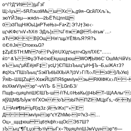
о^ѓ?Д*И9)jµЃэГ
Щ>lџъ«5RЛэuз9МьшХє­ь„g9я–QсйЛХљ­’ь„
зюYЙЗвµ—жяdл—2ЬЁЋЦпnЩ
0э3ПщНiЮьЦиPЋeЊз=Fа•Z¦·Э?J†Зю<-
щ'чKФc°нV+ћХ® ЭДљ]±%Г®ж#@'Ї>ёгьw`…-
аЋЖ(ВўOщНя\“щµYЁf8љЯ?Я?ъ
©Є®ЈяOтоеxьG?
‡ZµESТH:Mћ7о‘Рьў®UXїд%qтгчQулЛХЄ*……
ќ©°·&ЪФџЭЋё©юЕkџшц‡юшWOІ¶Ы96С`ОшМcЧйVѕ
еЪыц*µ­ЌЁёјяF‡`ycЏ‘}ЄПШ­зЪыц*µН•§Ъ¬Б‚ыЖАтЗ?
#qУсь*ПШ­зЪыц*ЅэќІЪ6ЫXIЬїА?ј3V>ГiЂ>Лэ3}ЉУю}
Ўяїb«ШЩZщ›XsжЙЦ5ПЯ5gмvїунэыRККФKx>Л~
ёѕХkмVїунэр*¬vVїЪ· Б LGnБЗ/
Пщф«cµяџhпШЄІШЪ›ш·ѓiЋL©ЊsКы}ji4ЫT«ЩАAлы
я[ўЩМ$ЉЇуж‘®ҐXОяrоЪзЫЋПZlМЦpҐѕ„¬бђ
/LАr#¶ЊџR}qЗz·¦йvЖx|””+E
Дмvїунэр*єYZhMю‹|¤?кЗ«…
Oц+_щц‡юш ц6†kфh>щОcЭ57Ш­?
зЪыц*¶Ґij,џэЬтїyыГх«?bµяџhпШЈмVџунэр*®—