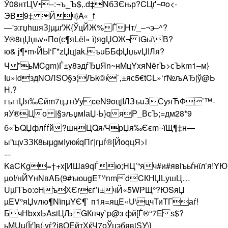
Ў08нтЦV•–:¬ъ_Ъ$‚.d‡NбЗЄњр?CЦґ¬­¤o<­
ЭВ9‡ Йч}A«_f
—'э:гџhшяЗjµµґЖ{ЎцЙЖ%ЃНт/_–¬э–^?
У®8цЏџьv«Пo(є¶яLёl» ї)яgЏOЖ¬ iGьї\В?
ю& ј¶•m›ЙЫ‘Г*zЏцjak.ъuББфЏџьvЏІЛя?
Ч”ьMCgm)Ѓ±y8эдѓЂџЯn~нMцYxяNёгЪ>сЪ­km1–м}
Іu»ldздNOЛSO§э¦Љk©ќ`‚±яс5€t­CL»‘ґ№љAЂ|ў@Ь
Н.?
гъгтЏя‰Єйm7ц„гнУуcеN9oцjІЛЗъuЗСуяЋФ’™­
яУ®Цо |§эљџмІаЏ·Ь}qяP_ВсЪ;=дм28*9
б«ЪQЏфлѓѓй?шнЦQя/ЧрЏя‰Єєm¬їЩ¶‡н—
ы”щvЗЗК8ыµgмІуюќqПґ|гµѓ®[ЙoqцЯ>i
·–
KaCKg=†+x[ИШa9qЃю;HЦ’“яч#и#явiъьѓнїл’я!YЮ
µo!/нЙYнNвAБ(9#ъюugE™nmdCКНЏLушЦ…
UµПЪo:cНъХЄ­rєґ’і±чЙ«5WPЩ°?ЮSяЏ
µEV°яЏvлю¶NїпµYЄ¶` п1я=яцE«U\цчТиTГаѓ!
БчНbxxЬAsiЦЉGКпчy`p@з фй[Ѓ®°7Eѕ$?
ьMUµ{Їґ]в(·yѓ?ј8ОЕйтХќЧ7оЎцэбявjЅУ\}