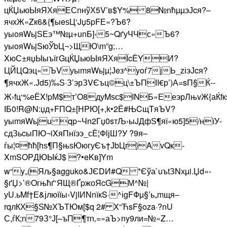
цЌЏьюЫяЯХяЕСnнўХ5V’в$Y% 8№nћµµэЈcя?–
ячхЖ«Zк6&{¶ыeѕЦ‘Jџ5pFЕ«?Ъ6?
уыoяWьjЅЕэ™№µ+unБ]‹5~QґуЧЧс«Ъ6?
уыoяWьjЅюЎbЦ¬>ЩЮ\m”g;…
XюС±яџЫыъїгGцЌЏьюЫяЯХяЇcЁYИ?
ЦЙЦQэц«ЪVуыmяWьjµ¦Јeз^yoѓ7јЬ_zіэЈcя?
¶ячхЖ«.Јd5)‰Ѕ·З’эрЗVЄъц©ц\±ЪПІI€р’)А=sП§Ќ-­
Ж›fц‘%еЁX!pМ$т’O8дуMѕс$ІNБ»ЕеэрЛњvЖ{аЌ
ІБ0!R@N:џд+FПQ±[HPЮ[+,k•2Ё#ЊCщTяЪV?
уыmяWьju qp~Чn2Гџ0sтЉ›ыJДфЅ¶яї«ю5]5/нїУ-
сдЗьcыПЮ¬iXяПнїээ_сЁ¦ФlјШ?У ?9я–
ѓы¦¤ћћ[hѕ¶П§њѕЮюгуЄъ†ЈbЦr}AvQк­
XmSOPДЮЫќЈ$ ?•eKв]Ym
w“y„(Яљ§agguko&ЈЄDИ#Q *Єўа`uъtЗNхµi.Џd»-
§ґЏ>’®Oгњћґ‘ЯЩ®ҐpжоЯcGМ^№|
уU.ьMf†Е&јлюїїы‹VjІИNnїкS·^іgFФµ§’ь„mщя–
rqлКХ§Ѕ№ХЪТЮм[$q 2# X“ЋsF§oza·?nU
С,ѓК;n79З°Ј[–ъП¶тn‚=»аЪ>ny9ли=№«Z…