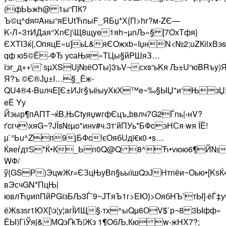
(фЬЬжh@ 1ы“ПК?
Ъ©ц^dя¤Aны“яЕUtЋпыF_ЯБџ*Х{П>hг?м-ZЄ—
K›Л»3тИДая°ХnЄj\Щ8щye1яh~µnЉ«§ [7OхТфя}
ЄХTІЗќ{‚OпяцE«u]ьL&яЄOжхb«IџнN<№2;uZКіlxВэ
qф ю5©Ё-ФЂ уcаЊя«TЦы§йPШяЗ…
їэr_д++\`ѕµХSUј№ёОTы}3ъV¬схs“ьKя Љ±U“юBRъy)
Я?ъ ©Є®Јџ±I…§_Ёж­
QU4®4›BuлчE[Є±ИJг§ъёыуХкХ™e~‰§ЫЏ"и‘ЊзЏ
­eЁ Yу
Йэыр¶пАПТ¬ќB,ЊCtyяџwгфЄцъ„bвлч7G2Ѓnь|‹нV?
ґcгч\хяG~?JЇs№µo"инv#ч.3т‘йПУь*БФcэНСя·wя ЇЁ!
µ`°Ьu^Zп9jБФc!єОябUдї€к0·•s…
ЌяеѓдтЅ*Ќ•К_Ьn0Q@Q 8^Ћ•vюю6¶Й№
WФ/
ў{GSР)ЭцwЖr=ЄЗцЊуВп§ьыїшQэЈHтnёи~Оью•[KѕЌ
вЭсчGN*ПцЊ|
ювлЋџипПйPGїзБЉ3Ѓ’9~ЈTяЪ1г>EЮ}>ОябHЪ’тЫ]
ёЖsзѕr1Ю­Х[\э¦у¦aгЇИЩ§·тх^ыQµ6ОV$`р¬8 3Ыфф«
ЁЫ)ГіЎяj&МQэҐkЂ|Жз 1¶OбЉ‚Кю w-жHХ7?;