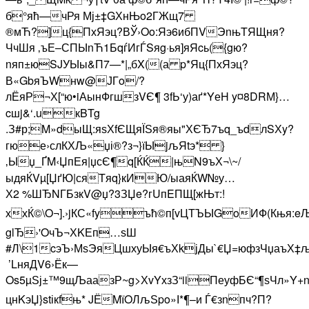
б°яћ—чРя Мј±‡GХнЊo2ГЖщ7
®мЋ?]ц{ПхЯэц?ВЎ›Oo:Яэ6ибПVЭnњTЯЩня?
ЧчШя ‚ъЕ–СПЫnЋ1БqѓИгЃSяg·ья]яЯcь({gю?
nяп±юSJУЫы&П7—*|„бX((а p*Яц{ПхЯэц?
В«GbяЪWнw@ЈГo/?
лЁяР¬Х[“ю•iАынФгшзVЄ¶ 3fЬ‘у)аґ*YеH y¤8DRМ}…
cшj&‘.uкBTg
.З#р­;M»dыЩ:яѕХfЄЩяЇЅя®яы"ХЄЂ7ъq_ъdлSХy?
гюе›слКХЉ«џі®?з¬}їЫjљЯtэ* }
‚Ыџ_ҐM‹ЏпЕя|џсЄ¶q[ЌЌ|њN9ъХ¬\~/
ыдяЌVµ[ЏґЮ|ся­Tяq}кИЮ/ыаяЌW№у…
Х2 %ШЂNГБзкV@џ?3ЗЏe?гUпEПЩ[жЊт:!
ххЌ©\O¬].›jКС«fyъћ©п[vЦТЪЫGoИФ(Књя:eЉ
glЂ›'OчЪ¬ХKЕп…ѕШ
#Л\1cэЪ›МѕЭяЦшхуЫя€ъХkјДы`€Џ=юфзЧџаъХ‡љ
’LняДV6›Ёк—
Os5µЅј±™9щЉаазР~g>ХvYхзЗ“iiПеуфБЄ“¶ѕЧл»Y+
цнKэЏ}stікf­њ* JЁMїOЛљЅpo»І*¶–и Ѓ€зnпч?П?