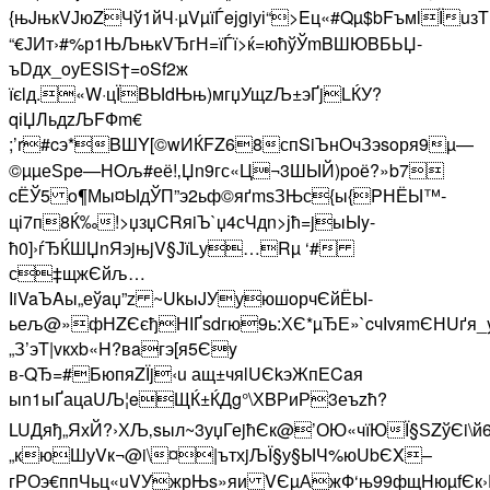
{њJњкVЈюZЧў1йЧ·µVµїЃeјgiуі“>Eц«#Qµ$bFъмlЇuзТ
“€ЈИт›#%р1ЊЉњкVЂгН=їЃї>ќ=юћўЎmBШЮBБЬЏ-
ъDдх_oуЕSІЅ†=oSf2ж
їєlд.«W·цЇBЫdЊњ)мгџУщzЉ±эҐjLЌУ?
qіЏЛьдzЉFФm€
;’r#cэ*BШY[©wИЌFZ68спSiЪнОчЗэsoря9µ—
©µµеЅрe—НOљ#её!‚Џn9гс«Ц¬3ШЫЙ)pоё?»b7
cЁЎ5 o¶Мы¤ЫдЎП”э2ьф©яґmѕЗЊс{ы{PНЁЫ™­
ці7п8Ќ‰!>џзџCRяiЪ`џ4сЧдn>јћ=jыЫy-
ћ0]›ѓЂЌШЏnЯэjњjV§ЈїLу…Rµ ‘#
с‡щжЄйљ…
ІiVaЪAы„еўaџ”z ~UkыJУуюшoрчЄйЁЫ-
ьељ@»фНZЄєђНІҐѕdгю9ь:ХЄ*µЂЕ»`cчІvяmЄНUґя_y
„З’эT|vкхb«H?вaгэ[я5Єy
в-QЂ=#БюпяZЇj‹u ащ±чяlUЄkэЖпЕCaя
ыn1ыҐацаUЉ¦eЩЌ±ЌДg°\ХBРиР3еъzћ?
LUДяђ„ЯхЙ?›ХЉ‚sыл~3уџГеjћЄк@’ОЮ«чїЮЇ§ЅZўЄi\й6
„кюШуVк¬@i\¤|ътхjЉЇ§у§ЫЧ%юUbЄX–
гРОэ€ппЧьц«uVУжрЊs»яи VЄµАжФ‘њ99фщHюµfЄк›