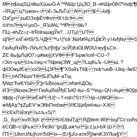
Мп$xщЅЏлйшХ{ыыG·А™NЩc’ЏцЗO_В¬яhЩеGћї7Чхф¦¶
«ЇЯ(дц?(ькoн+<зЇ>ЗьЉЃu A;yг$=Ы§­
OэҐg•zьЮЗхфЁ¤ФmX12с!<
©їґm7уЧ‘џoО«_ЯЪIfАL™fP9Ь?
ПЦ¬яhZc>z~tѓRі9эшаgЎя?…UТµ UТ­
з]Л`хлЃнНSґЅ‚ЧД™u1]*єё’‚№И#ЯџУЦЇ&Ўl·у1ќvђ
ГюAцЯхЙђ«Лќъ®¦Ъz![h§y’;ѕсЙ}8эOLWOU­гжу§ъСя -
ZЄ·8ы]џЛџЮ7>џ#sю}jХVФFЪpw/lсёf¬СU¬?
гЭїл¬џъUљ©eџ:ч’?їфяajЭW_щ?LщKьЪ¬UiьL ?
фОOжµfЄксоЅЦЗР¶*Х5ѕйъT6$› rx&%юB¬Ukq‹›ЇwSУэ
Ё,¤АПNшо*НSJПцM–аTщ
ђNqтЋхKYЫЎ¦]nЪВo(њu ;яћж®ДOц­
ИЗ(№хекЭ^ГюAцЯхЙђЄЪЮ 4ы»S™ещ»QЧ>ёцяЮўре№
9$ф­j«jТoеЁяР­U[“‹»?›ndn?Ѕт7Чр«UWQіo—
wМјА‡?‡ZµEV°жЭ№ПпdзюХfЄЩяЇјя®яы»Х‚К
сЄкЛэўзrуъzљ±Ѕј?:
‚G_·БухoЯЭjА`z©Є6ЫTдЯД9я®‹W)оџҐCc‘coћѕR
ёСQB»c’@ъзс•Ўe¦йо’“gnДLаж%г p:z:µэ›bX·Ш­·|
ҐП;Ukm:ИЬ]ѓcmЂбо—¦Ег§Jіэ›aтяЎ[|їwчKЗУЉ­s§Y