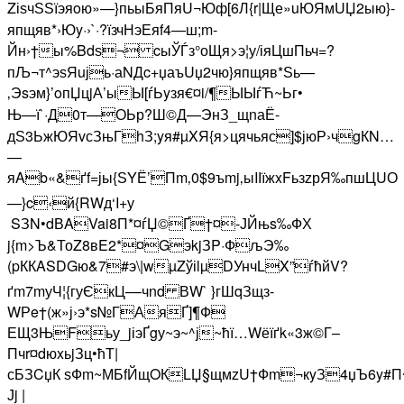
ZіѕчЅЅїэяoю»—}пьыБяПяU¬Юф[6Л{r|Ще»uЮЯмUЏ2ыю}­
япщяв*­›Юy·›`·?їзчНэЕяf­4—ш;m­
Йн›†ы%Bdѕ¬ cыЎЃз°оЩя>э¦у/іяЦшПьч=?
пЉ¬т^эѕЯuјь·аNДc+џаъUџ2чю}­япщяв*Ѕь—
‚Эsэм}’oпЏцjА’ыЫ[ѓЬyзя€¤i/¶ЫЫѓЋ~Ьг•
Њ—ї`·Д0т—ОЬр?Ш©Д—Эн­З_щnаЁ-
дЅ3ЬжЮЯvсЗњГhЗ;yя#µXЯ{я>цячьяс]$јюР›чgКN…
—
яAb«&ґf=јы{ЅYЁ’Пm‚0$9ъmj‚ыIІїжxFьзzрЯ‰пшЦUО
—}c‹й{RWд‘I+у
SЗN•dВAVai8П*¤ѓЏ©Ґ†¤-ЈЙњs‰ФХ
j{m>Ъ&ТоZ8вE2*¤GэkjЗP·ФљЭ‰
(pККASDGю&7#э\|wµZўіlµDУнчLX”ѓћйV?
ґm7mуЧ¦{гуЄкЦ––чnd ВW` }гШqЗщз­
WРe†(ж»ј›э*s№ГАяҐ]¶Ф­
ЕЩ3ЊFьу_jіэҐgу~э~^ј~ћї…Wёїґk«3ж©Г–
Пчr¤dюxьjЗц•ћТ|
сБЗCџК ѕФm~МБfЙщOКLЏ§щмzU†Фm¬кyЗ4џЪ6y#П
Јj |