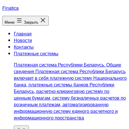
Перейти
Finatica
к
содержимому
Меню
Закрыть
Главная
Новости
Контакты
Платежные системы
Платежная система Республики Беларусь. Общие
сведения Платежная система Республики Беларусь
включает в себя платежную систему Национального
банка, платежные системы банков Республики
Беларусь, расчетно-клиринговую систему по
ценным бумагам, систему безналичных расчетов по
розничным платежам, автоматизированную
информационную систему единого расчетного и
информационного пространства
Открыть