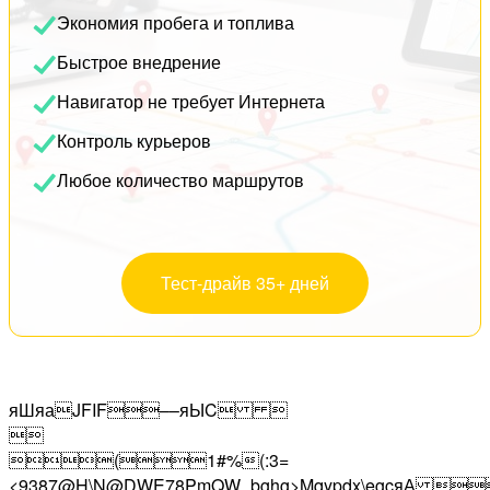
Экономия пробега и топлива
Быстрое внедрение
Навигатор не требует Интернета
Контроль курьеров
Любое количество маршрутов
Тест-драйв 35+ дней
яШяаJFIF––яЫC 

(1#%(:3=
<9387@H\N@DWE78PmQW_bghg>Mqypdx\egc