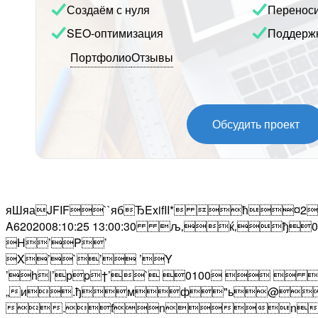
Создаём с нуля
Перенос
SEO-оптимизация
Поддерж
Портфолио
Отзывы
Обсудить проект
яШяаJFIF``ябЂExifII* ћ
A6202008:10:25 13:00:30 љ‚ќ‚
H’P’
X’`’ ’Y
’h|’рp†’` 0100    
„и.ђмф"ь@
.fnn