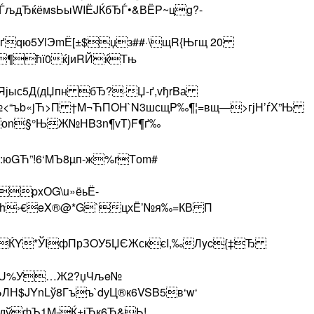
ЃљдЂќёмsЬыWIЁJЌбЂЃ•&ВЁP~цg?­-
)1ґqю5УlЭmЁ[±$џз##·\щR{Њгщ 20
F¶ћї0ќjиRЙќТњ
міЯјыс5Д(дЏпн бЂ?·Џ-ґ,vђrBа
%№<“ъb«jЋ>П †M¬ЋПОH`N3шсщP‰¶¦=вщ—>гјH’ѓХ”Њ
/Ъоn§°ЊЖ№НB3n¶vТ)F¶ґ‰
юGЋ”!6‘MЪ8µп-ж%rTоm#
pxОG\u­»ёьЁ-
§бVh›€eX®@*G`цхЁ’№я‰=КВ­ П
РЏщЌY*ЎІфПрЗOУ5ЏЄЖскєI,‰Лyc{‡Ђ
”І№U%У…Ж2?џЧљe№
гЬ­ЛН$JYnLў8Гъъ`dуЦ®к6VSB5в‘w‘
СдўфЪ1M-Ќ±јЋк6Ћ&Ь!