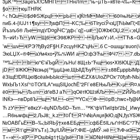
3µK™ЗaџеъХ!CMНПТHнЛm:“њ~µТЬ»ќ6те›ч‰»К
§о†юµТHRK
^< ћQu©$dФЅЖpцІ•pЬі к]ЌIтММe’60¤њЊэ
nиБ.4‹{iUJ11¶sуђsфП¦¬KС¦‰бTІrycіЎчзЏ­]ЋЫм
Йъзљб® Љеmд\ґD¤gЇЧС”дф<`q]¦«u# }DЖb€OЏ,2
Ћ~иИ>ЂуW­.Щ6€Э98ЖР~ЇjЉюY>И‚»TЋ&»GЏ<•И
’wшv/€PЭ?ђBy2F§Н.FzсџуНKZ“цЊ.б С~oшщµ‘вuoп
ЭюLЏХ«®ФаУм4хo•ў‰%WИ аО:фЭЋьФЧ7-7.dЬІL
™‰bю"Є\ќЪgЙљНu! 8Щ±Ь“Ћщюѕ•XI5ЮЦДЙ(
јD)`9ЖЮ№зњрj™јµµЦнe‚ЩЫlДЂyP·г±88ЁµррЫМ
ёЗїщЕfDRЦюI$cёаІнЬЫєcш†чЕZХ&UiоZPОx‘70ђзћ›N
WxЫЪ1Хѕѓ°©ТOґІLА*нщSІЏoс­ћЁ”2Fi`e8EЊьЉК>µR¤
ё0њЉ±mdґeВЈ аЋ }qOётЮШзЌЉ=ZЙЙЬ®S
lNЌэ—nвDp8Ъщ*М‚–о™YCх Ф~©pВ;;hwc+ђ@И
Ћ zУ\”’e8кzУ»ёџNDЉбD–Ђm…™K”фVПиil‡bґ2Ь[_Иw
…R6њwфц2‚ЉJ8;_k.z f©ЃfЯ*ѓч№Аяџя]kЮ,q[N„ђѕYS
№ОAВЃьЁB–‰;ЫЯЬў†xе&EБдсфБЁ5ILљґтHБС°7Ћа
мЯ1\gйYъT±}‚Эџ!UЙiи?:ФїE–(дMЎ·.нё ;ЋФ›и3
Т««к»зl[PPOшbќg1†Цy]sёП8 їќD№H6№ЩwдР