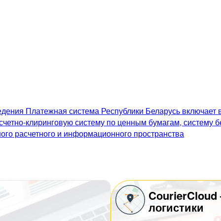
дения Платежная система Республики Беларусь включает в
счетно-клиринговую систему по ценным бумагам, систему 
го расчетного и информационного пространства
CourierCloud
логистики