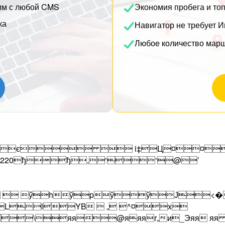
им с любой CMS
Экономия пробега и то
ка
Навигатор не требует И
Любое количество мар
¤2є  i‡Ц¤¤¤
ђ0220ђђ,‘‘@’
 ўhўpўўЈ<� 2008:10:2
LlYB  „ ^¤x
\яя@яяяr„и_Эяя яя яя