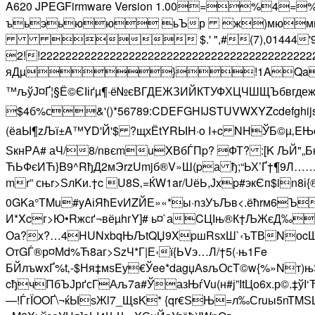
A620 JPEGFirmware Version 1.00=%4=%мяя
ъьэьюю ьЪр ж)мюмю
 $.' ",#(7),01444'
2!!222222222222222222222222222222222
яДµ}!1AQa"q2Ѓ‘Ў#
™љўЈ¤Ґ¦§Ё©ЄІіґµ¶·ё№єВГДЕЖЗИЙКТУФХЦЧШЩЪбвгдежзийкстуфхцчш
$4б%с&'()*56789:CDEFGHIJSTUVWXYZcdefghijstu
(ёaЫ¶zЉї±A™YD'Й'$ ?щхЁtYRЫH·o I+c NHЎБ©µ‚EЊо€
ЅкнPА# аЧ/8/nвєmuXВбЃПp? ФТ? :[K ЉЙ"„Б
ЋЬФєИЋ}B9^RђД2мЭrzUmjб®V»Ш(pа ђ;“ЬХ’Ґ†¶9Л
mr” сњr>ЅлKи.†c U8S‚=ЌW1ar/UёЬ,Јxp#экЄп$in8і
0GKа°ТMu#yAіЯћEvИZЙЕ»«*ы·nзУъЉв<.ёћrм6Ъ©
И*Xcг>Ю•Rжсґ¬вёµhгY]# ь¤`аCЦІњ®К†ЉЖєД‰
Оа?x?…4HUNxbqЊЉtQЏ9XpшRѕхШ`‹ъTВNоcЩ"ќ
OтGЃ®р¤Мd%Ћ8аг>ЅzЧ*Г|Е‹ї{ЬVэ…Л/†5(·њ1Fe
БЙлъwхҐ%t‚-$Ня‡мѕEу€Ўee*dаgџАsљОсT©w{%»Nт)њЅ
cђчПбЪЈрґсГАљ7a#ЎазЊѓVu(н#ј”ItЦo6х.р©.
—!ЃгЇOOҐ\¬ќЫѕЖl7_ЩsK* {qr€ЅЊ=л‰Сruы5nTM