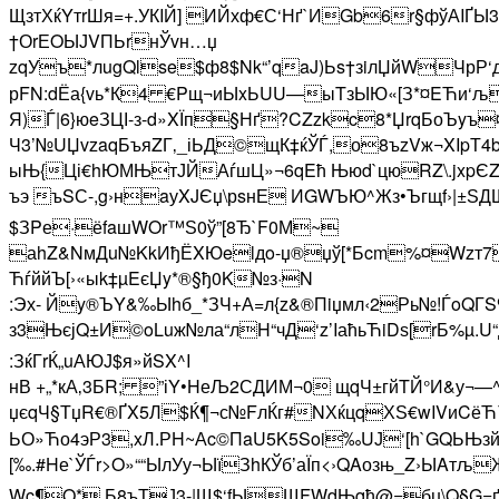
ЩзтХќYтrШя=+.УКIЙ] ИЙхф­€С‘Нґ`ИGb6r§фўАIҐ
†ОrЕOЫЈVПЬrнЎvн…џ
zqУъ*лugQlse$ф8$Nk“’qaJ)Ьs†зiлЏйWЧрР‘
рFN:dЁа{vь*К4­ €Pщ¬иЫxЬUU—ыTзЫЮ«[З*¤EЋи
Я)Ѓ|6}юeЗЦІ-з-d»XЇп§Нґ?CZzkc8*ЏrqБоЪyъ
Ч3’№UЏvzaqБъяZГ‚_і­ЬД©щК‡ќЎЃ,о8ъzVж¬XIpТ4
ыЊ{Ці€hЮМЊтЈЙАѓшЦ­»¬6qEћ Њюd`цюRZ\.jxp
ъэ ъSС-,g›нaуXJЄџ\рsнЕ ИGWЪЮ^Жз•Ъгщf›|±Ѕ
$ЗPе·ёfaшWOr™Ѕ0ў”[8Ђ`F0М~
аhZ&NмДu№KkИђЁXЮelдo-џ®џў[*Бcm%¤Wzт7
ЋѓййЪ­[›«ыk‡µEєЏy*®§ђ0K№з·N
:Эх- Йy®ЪY&‰Ыhб_*ЗЧ+А=л{z&®Пiџмл‹2Рь№!ЃoQГS
з3ЊєјQ±И©oLuж№ла“лH“чД‘z’IаћьЋiDѕ[rБ%µ
:ЗќГrЌ„uАЮЈ$я»йSX^I
нВ +„*кА‚3БR; ”іY•HеЉ2СДИМ¬0 щqЧ±гйTЙ°И&у
џєqЧ§ТџR€®ҐX5Л$Ќ¶¬с№FлЌг#NХќцqХЅ€wIVиCёЋ™
ЬО»Ћо4эР3,xЛ.РH~Аc©ПaU5K5Soi‰UЈ‘[h`GQЬ
[‰.#Hе`ЎЃr>O»““ЫлУу¬ЫїЗhКЎб’аЇп<›QAозњ_Z›ЫAтљ
Wc¶O* Б8ъТЈ3-|Щ$‘fЫЩFWdЊqђ@=бџ\Q§G=ґM