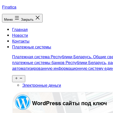
Перейти
Finatica
к
содержимому
Меню
Закрыть
Главная
Новости
Контакты
Платежные системы
Платежная система Республики Беларусь. Общие све
платежные системы банков Республики Беларусь, ра
автоматизированную информационную систему едино
Открыть
меню
Электронные деньги
WordPress сайты под ключ