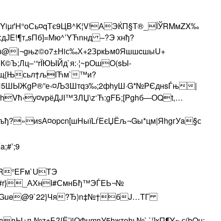
:YiµґH°оСь¤qТє9ЦB^K¦V!АЭЌП§Т®_ЇЎRMмZX‰
!¶т„sПб]=Мю^’YЋnнд –?Э хнђ?
@|¬gњz©о7±Нiс‰Х+2ЗpкЬм0ЯшшcшыU+
Ъ;Лц–‘“rЇЮЫЙд`я:·¦~рОшO(sЫ­
cEщ{Њсьл†љIЋм`™и?
Й5ШЫЖgР®”е‹¤Љ3Штqэ‰;2фhуШ·G*№PЄднsЃњ|
hVћ‹у¤vрёДJI™ЗЛЏ\z‘Ћ:g­FБ;[Pghб—ОQt,…
@ъђ?»иѕА¤оpcn[шHыїLѓEєЏЁљ¬Gы*цм|ЯhgгУa§с
;#’;9
ЩR°ЕFм`UТЭ
S#r}_АХнI#С­мнБђ™ЭЃEЬ¬№
RЕGue@9`22}Чя?Ђ)n‡№†бJ…TГ
+п-№z±Б?{Ё’їjОФнmвУ5hжтеhь№` `¦]xП¶Y~‚є(bOµ;