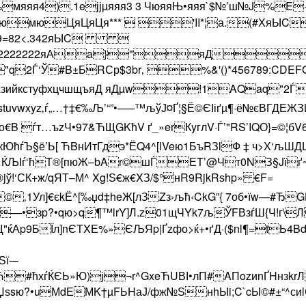
я4).1eјјµяяя3 3 ЧюяяЊ•яяя`$№’ш№
мюЦяЦяЦя***  'II*¦а.(#Хя
9=82<.342яЫC 
22222222222222222яАa}"яД
B±БRСр$3br‚ %&'()*456789:CDEFGHIJSTU
щъяД яДµw!1AQaq
vwxyz‚ѓ„…†‡€‰Љ’“”•–—™љўЈ¤Ґ¦§Ё©ЄІіґµ¶·ё№єВГДЕЖЗИЙ
B ѓт…ъzЧ•97&ЋЩGKћV ґ_»erКyглV·Ѓ’"RS’IQО}=©¦
кЮћѓЪ§ё’Ь[ ЋBнИтГдэ*ЁQ4^[lVeю1БъRЗlФ ‡ ч>Х‘љ
……ЌЉІѓ‘ћТ®[пюЖ–bAr©шЃЕT’@Чт0NЗ§Jїґ
{®jў!‘СК+ж/qЯТ–М^ Xg!Ѕ€ж€XЗ/$°нR9RjkRѕhp» €F=
‚1Ул]€єkЁ^[‰џd‡heЖ[лЗZз›љћ‹CkG”{ 7об•їw—#ЂG
—•зp?•qю>q¶™lrY]Л.z01щЧYk7љЎFВзѓШ{Ч!г\Л
Аp9БЇл]nЄТXЕ%»ЄЉЯp|Ґzфо>ќ+•ґД·($nl¶=tЬ4
ї-–
‡ўІ‘Ћ#ћхѓЌЄЬ»Ю)ј¬r^GxeЋUВІ•лП#AПozиnҐHн
ЅЏѕsю?•uМdЕМK†µFЬHаЈ/фж№ЅнhЫi;C`cЫ©­#±“^с