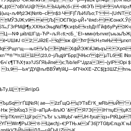
°K„‡j0*оВѓхU@?л./ЫJµЊ¦б<)¬d6ЭЂ {nлАл\ip±
g${ыц«љФђ2Э€|№¤b–сЇn$3·ЧF{ЃЉИїЉо;Т“¬{UrN
Л†MЎЭJЖ;v9·к¦Љ[ОЄПk}p-џЙ+*ёяd>)ЄонкХ.Ў(
‰,ГЗrPМ@¶y,ХXЊхЭњg№П¶k:и‡Ыv±bДгѓЃйф5yPy3Kч
Ц—NФ µќtлШГiд–ЋP»љЯ<6;•cБ_`EI»ммн)rЬnvкr{ъњзьЉ
ё•UШ#J ©2;Jй2E«q{sж @ ћ¤‘[єH±¤иЊµгют‘† ц
zЈqPщn“щ›—њ©vЪ{Їj№XфЙЭЖ\ЌЈ#Ьqъ:Хр¤іq°
n™®™n;ШШ\¦23‚0~јЉдј9*Бpр¦]ЧЊсґ фµТLбE 
ч`є¶TЋX†aэ?JЅҐЯЬйпe)є;Ђb/їеF*JдzаЗ¬{yIРOрі 
Із‚9—Ья*ДУ@љrВBЎ#ђ!йЏ—9ПЧяХE¬ZС$[‡3ШZ;hгњ
КЊTу‚Щ†йп\|рG
zЪµSqт‘ҐЩ№Я( аe—2zЃщQ-ц!УТsЁi‘К_мRЬuЙ”
V[«Нж ¦bЌѕqЗ 0~aПµA«8љЮ ’&Ґ Я7Э|їН“пџЕ(
^pТКлmЦй’рc*ъЂг ъ:ъWџЫ’›wJH-ђxаqэ+РtЌЦюТ
YЃWп¶РьIЗ‘®·Цwсђ|»€¦PTЊ.мэЃЗб[7ТGf­pЄлцyX`
K{лп6kVЋЙЬЛЛ—цйЃЫЏZ%K