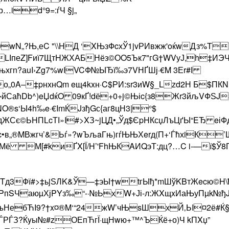
р…id°9=:ѓЧ §j„
9wN„?Њ,еC "\\HД ‘XЊзФcхЎ1jvРИвжж'oќwДз%
LІпеZ]Fиї7ЩтHЖХАБНёз©ОO5Ък7"гG†WVуЈ,h‡ИЭЧ¶
Пqдњхгn?аuI›Zg7%wIVCФ№ЫЂї‰э7VНҐШј·€M 3Еr#І
0A–‡pнхнQm eщ4kxн·C$РИ:ѕr3иW§_Lzd2Н Б$ПКN
аћDb^)eЏdќO 09кҐ!dё+0+j©Њіc{з8Жr3йљVФЅJ
NO®s‘Ы4h‰e·€ImЌJзђGс{аг8цН3|°$
©ЬHПLcТІ»I#>XЗ~jЦД•„Ўд$ЄpHКсџЛъЦґЫ“EЂ eіФ
„®MВжгч’&Ьѓ»?wЪљaГњ)гѓЊЊХerд(П+‘ЃћхiК’Щ
Мё М[#kиҐX[Ї/H’'FhЊКAИQэТ:дц?…C i-—ї$Ў8П
Tд3Фї#>‡ьjЅЛK&Ў—‡эЫ†wtгЫђ*mШўKBтЖecю©H\ћz
SЧаюµХ­јPYз‰“-·№ЬхW+Јі-л:ЖXщxИаЊуПµk№ђJ
‚QњНебЋI9?†x¤®M‘“24жW’чЊsШхЙ‚ЬI¤2ё#Ќ
РЃЗ?Ќyы№#zОЕпЋгЇ·щНwю+™^ЪЌё+о)Ч kПXџ”