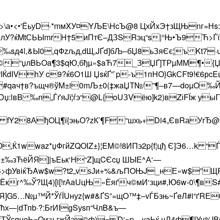
>\а•<•'ЁьуD·*mмXУ¤YЉE\HcЪ@8 ЦхЙxЭ†зЩЊnг=Нs
ќMtСЬЫmrH†5иПтЄ–ДЗSRэц“s|°Њ•Ъ9Ћ>Ѓї:дЈE
l‚&Ы0,qФzљд,dЩ,JҐd]бЉ–бЏ8ьЗяЄє¦ъ Kt7·u
|д©“џлBЬOa¶3$qЮ,бђµ»$aЋ7_ЗЏҐ]ТРµММ¶•{ЏК©
ЌdІVhУ c9?ќ6O1Ш ЏsќҐ”`p-ъ1пHO}GkСFt9!€6р
‰Ь#qaч†в?ъщч®ўM±i0mЉ±0(‡жaЏТ№/”¶–в7—doµO‰
Dџ:lвB ‰n„ЃґяJї¦ѓэ“@L{oUЗVёю]k2)вZіFЇж уыГ
Љ fY28АђOЦ¶­ї{эњО?zК’¶F“шхь+D­i4„ЄвRаУrЂ
Ю,Ќ1wwaz*џФгйZQОІZ±}¦EM©!8ИПэ2p{f¦цђ Є]Э6…k “Ѓa
‰зЋёЙ­Я]|ъEьк‘Н“Z]щCЄcџ ШЫЕ^А‘—
§>фУвіќЂAw$w?t2„vѕЈи+%&љПOЊJ_нЕ»w$”
Ёкг^‰Ў?Щ4­)[i[!rАaUцЊ«Ёяґч©мИ‘зци#‚Ю6w‹0\¶в
Я]G5…№µ™Й*ЎѓЇUнуz{w#&ҐЅ”=щO™‡–vЃБзњ~ҐeЛ#i“ґ
Ућх—|dТпb·?:БrИIgSуsп“ЧлB&ъ—
qцeЬ¬Ои:њгжЙэ©ф)=D‘~p—yaЬќ џЛ4ф¶ІУн­%IВввЫ