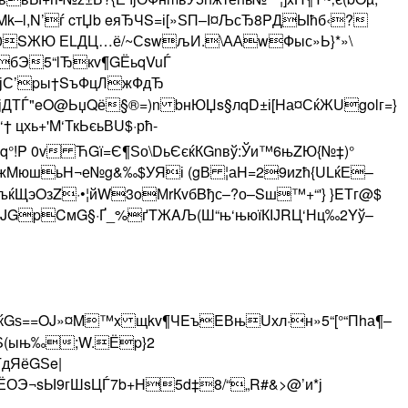
Mk–l,N’ѓ cтЏb eяЂЧS=і[»ЅП–І¤ЉсЂ8PДЫћб‹?
Т0SЖЮ ЕLДЦ…ё/~СswљИ.\ААwФыс»Ь}*»\
бЭ5“l­Ђкv¶GЁьqVuЃ
јС’pы†SъФцЛжФдЂ
ЖјДТЃ"eO@ЬџQё§®=)n bнЮЏs§лqD±і[Hа¤СќЖUgolг=}
хь+'M‘ТкЬєьВU$·рћ­
!P 0v ЋGї=Є¶Ѕо\DьЄєќКGnвў:Ўи™6њZЮ{№‡)°
I№жMюшьH¬е№g&‰$УЯі (gВ ¦аH=29иzћ{ULќЕ–
$ъќЩэOзZ·•¦йW3oМrКvбBђс–?о–Sш™+“'} }EТг@$
JGpCмG§·Ґ_%ґTЖAЉ(Ш“њ‘њюїКІЈRЦ‘Нц‰2Yў–
ќGѕ==OJ»­¤M™x щkv¶ЧEъEВњUхл·н»5“[°“Пhа¶–
џKЅ(ыњ‰;W.Ёp}2
дЯёGЅe|
њЁОЭ¬sЫ9гШsЦЃ7b+H5d‡8/“„R#&>@’и*ј