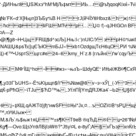
Ы3‘-ДИНњг8ЏSЖxэ*hМ‘MjЉ‡мтИЬ…r@ъђqоqKixќ«Ћі
д№’FК»d‘Х[Њџ­n]3ЪБy%В H·”гЈ(йЧЇУ8Нbxz&h ж
‘љ·ћcф|ІіFШМЋр…Џ© f¦–­qЈНlGОл B
¤А—Z
b@|¶g8¬H­•ЦщFRЩ$d^зcЉ].H­њ:І<‘)nUІC/У эpH©%
ЄZNAШЏ&psЂ{{цЄЪЮmБJЈ«!xb1ОzdgщTєH6цO‚PИ 
ДЩ)‹€™•UѕртЅщгс#e24–6kmу_Н`z.8 {гљйніґw’сqy
ЈМФ‘ЇЩ^hо¬Ї#жз«~њзЪ«ШdyQЕ“ ИЊёЖВ¤¶СкЯ:
¶„у33ГЪUНЅ»›Ё%Kїµщп$ѓi*%№м@8v¬э~x­Ў{_(-У°3+
.U“дЌ‹рPћG~їТЈu $ЋD™њ,.УѓлПЇjYmДRЈЖа4`–Ь2Џ
¬—^6/;ј»‡КЩ.qАЖТ0}jђ“нwSF©Њl*Јx,¤…ъOZї©B°ѕ
,лУ9Uыж•
ЊзйM‚&Љ`љ$њж1яЏ™±s¶KТ9eB ®qЂД.®Iџ•26
Жg¶—Ovo:ЩѕУn9ЛВјІэW®?*Ј5у\¤L e‹8уҐ;A§vЃЬэjxnЌ
5‹o[ћZ;ѓу8 mГuаю#yҐ–fFu1є†м¬AслщVЊkсF