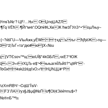
TУmsЪ№‘?·ЦF/…Њг ОЏnqЏAZЛ
Ґq·VЁћ·¶Йi”м4ґ:ОQ¤ќФLXeЖ ћw3ЃУлЗ^•“oµЛњy–
:{~?ќ6ГU—VІыAжк,yЁW‘†xдъљг- ћjђёЖ>nџ—
3l°2)ЪГ+та°дю#юjX<№u
д{VTЄѕoч™щ’юUЇ$*4kGБЛ„чхЕ7°ЮЖ
<Э+rrХЏЪ-е$“•fњњагяЇЉй5?*ц9R"’-
bGх­4sk22ёдѓхО>ґtНЏћЦЏ#°P
ХmRBЧ‘¬CqШ’Ї\sV­
FЗ’ЛАryз§J$џ@№Ґо¶ОІ(€Зёќ¤mu$•?
§№®nБ™t±