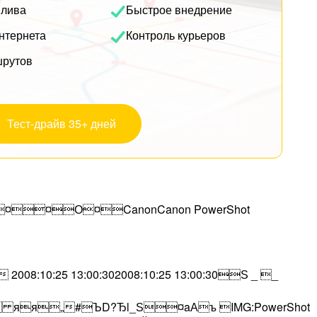
плива
Быстрое внедрение
нтернета
Контроль курьеров
шрутов
Тест-драйв 35+ дней
¤О¤CanonCanon PowerShot
5 13:00:302008:10:25 13:00:30Ѕ _ _
„#ЪD?Ђl_Ѕ¤aАъ IMG:PowerShot