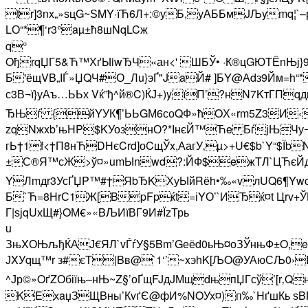
tr]3nx„»ѕцG~ЅMY·їЋ6Л+:©уБ,уАББмJЉymq­¦`–
LО“*¶‘r3°aµ±ћ8шNqLCж
q°
OђrqЏГ5&Ћ™ХґЫiwЂЧ«ан<' ШБЎ• ·К®цGЮTЁnЊј}
Б'ёщVB„ІЃ»ЏQЧ#О_Лu}эҐ"JaЙ# ]БY@Аdз9Йм=h“*
с3В¬ї}уАъ…ЬЬх Vќ”ђ^й®C)ЌЈ+)yїП’?нN7KтГ
ЂЊѓ {йYУК¶’ЬЬGМ6соQФ»ћOХ«rm5Z3И‹о„
zqNжxb’њHP$KУознО?*ІнєЙ™Ћe БѓјЊЧу¬йС
гЬ†1f<†П8нЋDНєCrd]оCщЎx,АагУ‚µ>+U€$b`Y“$Їb
±С®Я™сЖ>ў¤»umЫnwd?:ЙФ$eжTЛ`ЦЋєЙдЖСє
YЛmдr3УсҐЏP™#†ЯbЂKХуЫйRёh•‰«vлUQ6¶Ywc•в
Б`Ћ=8НrС1Ж[BpFpќt=іYО’`ИЂќ¤t Цrv+Ў
Г|ѕјqUхЩ#}OМ€»«BЉИїВГ9И#ЇzТрь
u
ЗњXОЊљђЌАЈ€ЯЛ`vЃѓУ§5Bm’Gеёd0ьЊ¤оЗЎнњФ±O,e
ЈXУqщ™r з#єT|Bв@`1‘’~xэhK[ЉO@УАюСЉ0›Pп
^Јр©»OґZОбіїњ–нЊ~Z§’оҐщFJдJМщdњпЏГсў’[r
KEхaџЗЩBны’КvґЄ@фИ%NOУх¤)п‰`HґшКь ѕBЃ