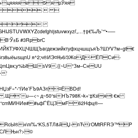
J%E+цяяяяе5яpЎяя
ЫC  

VWXYZcdefghijstuvwxyzѓ„…†‡€‰Љ’“”•–—
"2ЃB‘Ў±Б #3RрbrС
КТУФХЦЧШЩЪвгдежзийктуфхцчшщъяЪ ?ШУV?м«gt€
бV6r­з8ыёыѕщпU я^2;ч®ИЭ¤Њ6/3ЖоД·ЁПСи-
ШДЦmЦвк;y%ЫtШѕV9.{{~U°Зм–СнUU
~‘
НЏзF«*‹”ѓИe’FЪ9АЗr(¤ЁВDd!
 .Щ’u—<~ д~50“sіHЪ798К¬k+‘‡Кзїяt €ж
Bd“cmMИHИe##ьфҐ’ЁЦЗмF 62Hфц®—
зkrЛRcЫ®н\пѓ‰“KЅ‚5TЛ&йЏ›пЋгОMtRFRЭ™P
иlСЛЊн?>©