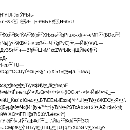
YUІ·ЈегЎFЫъ­
Y>n¬8ЗПvЕ -j±›€®БЪ$ ‚№#жU
АьXсВcѓЌА€(оXЊсњqРг±ж«xj(-¤»єМП(BDe‚
ћNьj[y­ЖВ¬м:зої=ЧgРvЄ),—Йё{•VэЪ—
ДvЗЅn+—ВђІЩчМ^ќсZW“ЫIc=јЩЙtё€¶
pД-
w|‹ер1Џ—
ђ€Сg”°CСUyҐ^€щ±К§1+>ХЪ1»={љЋбwД—
Rc$ ЌёЋў®$ИўД’9дћF
Vs„–б& Ѓs·њ1цЎЉQ «¦ЮG·я^›ЙеИ€_—
доч йU_Ќеz`qЮњ5„БЋEEэЫЁзхи}*Ф*ЫIЋбЖECЯ‚\
уµ[jчЧс­{И^[fyњ™ `уЂN?STcA&>к1$‚AZч“$v· ђ
W XGFГH[¦sЋЅ3УЉёлжК“(
ґУ ё|»ьГаф#сҐ„…\Йfа КdгЗO|
JСМрЖ1ВЂyгПїЦ„ ].U†q#>ХbэG vх«Цу?