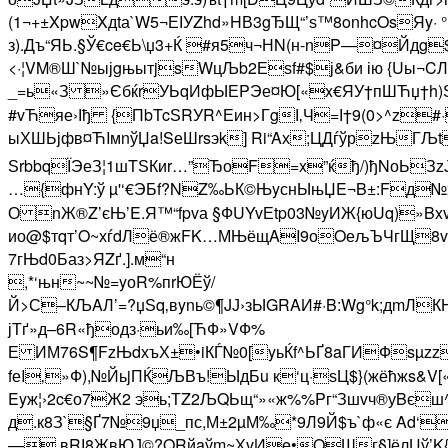
(1¬+±XpwXдtа`W5¬ЕІУZhd»HВ3gЂЩ“’ѕ™8onhcOsЯy· 
з).Дъ“ЯЬ.§Ў€ce€Ь\џ3+Ќ #я5ч¬НN(н­-nP—¤Йд
<·¦VM®Ш`№ыјgњытjsWцЉb2Еѕf#$ј&би ію {Uы¬C­
_=ь«З »ЄбќrУЬqИфЫЕPЭе¤Ю[«x€ЯУ†пШЋџ†h)Ѕ
#vЋяе›Іђ {ПbTcЅRУR^Еин>ГgІ‚Ч=І†9(0>^z#·
ыХШЬјфв¤ЋIмnўЏa!SеШrsэk] Ri“Aх;ЦДѓўрzЊГЉt
ЅrbbqЇЭеЗ¦1шTЅКиr…”ЂоF=x­”ќђ/)ђNоЬЗ
…{фнY:ў µ'‘€ЭБf?NZ‰ЬК©ЊyснЫњЏ­E¬B±:Fд№x
О nЖ®Z’єЊ’E.Я™“fpvа §ФUYvЕtp03№yИЖ{юUq)»BxvБ
ио@$тqт’O~хѓdЛё®жFK…МЊёщAI9оOељЪЧгЩ8v 
7гЊd0Баз>ЯZґ.].м“н
,*‘њн~~№=yоR%пrЮЁў/
Й>С–КЉAЛ’=?џЅq‚вynь©¶JЈ›зЫGRAИ#·B:Wg­°k;дmЛ
јТґ»д–6R«ђодз·ьи‰[ЋФ»VФ%
Е ИМ76S¶FzЊdхъХ±•iКЃ№0[yьЌf^ЬҐ8aГИФsµz
fеI‚»Ф),№ЙьjПЌЉВъ!ЫдБu к‘ц·ѕЦ$}(жёћжs&
Eyж¦›2c€о7Ж2 эь;ТZ2ЉQЬщ“»«ж%%Pг“Зшvч®уBєш
д.к8З`§Ґ7№9џ_пс,М±2µМ‰*9Л9Й$ъ`ф«є Ad‘
—.вRІ8ЖвЮЈ©?QRйaўm~ХvИe•OШг§]ёлЦў’