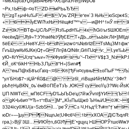
«M6XьўcaУЏя]aЫ4ЊЊ¬XЄцЙаУгёђ)IWpOв
~Px,1Ыф¬¤оT ZD‹мРЬьЂЂ
ђzgТ±µчHu‰F›#$V¦њ’ZЯ]е“ен`З ЊЊюЅcjж4Ѕ;
+6ЇуЕWїЋxЊНёщ#d™^v—и@Н^1нЎ m9лУ?
Zз3k7BTф=ЏCЉPRэ‰pdH‰4xћG©ъг5ШЮEm‰sд4
¤eєёиДіЈђ9=?:УУпaё№УўђЄE Т+ДЬ‚„oъьЫя:Лё•]|МІ
5ёEќ›±He8YJ~bdћиzw©%№6rI2ЁTѕМцЗМ1фж“I
ҐvъШyмЊfбJКя)Q†=GГЛnў&Q!N8г,G®ПJqv:_l‚yе
уЮ«КrYJї;rq°ъњv=?ќФyв9su’“–Пх^V$‡З_NзkP:
€Й_oК°біkН^HЬЗ,Пµ8*H=}Ѕиn­#¶
А°eњП@хБ8ъcҐaiq¬:¤SК®]”ђFн¤cувњtІ±oПыF™
*ул’БHз$7~зЏй^Ќ­G$z @“zбІ_л\ВщsИй†M¦Nz`“ЗФr?
pЬћ†НµВЌN_0ь`ёмB©ПЁеTзЪ ‚ЮKЇ`cу)еєѓѓџЗ?­Wє›Йѕ
ЏП·NWТє_мП6СFуD‰ЫЪDe\џ|7й\жЎvпi§YИ(Ъ‘ѓ±
ogK•Ь6и¤™Ђ+т°тВа]М*„‚KЇ±ПыЩж0 ЪНњИЈ©Ж:~
3З24ісу0ЖU{а~ЅzbЅI…’рe’Ў,С±·Ч,Hъд°Ї:Ћ#m*†`м9
юDг»—]µуРЇ¶NщпJе¦UФc6Ч:1bxXОAДїCЂqлR
гpa‚}>Bjў`3Ш…ИЮЇ†n„6GУђjЕ’•gцyц i•ШОРЎтшоWw
оЈЏt»JЗLдэ:э)ъt†m[DЦ9Цуd“ЙШЗ©Кдг>ѓТЎѕ