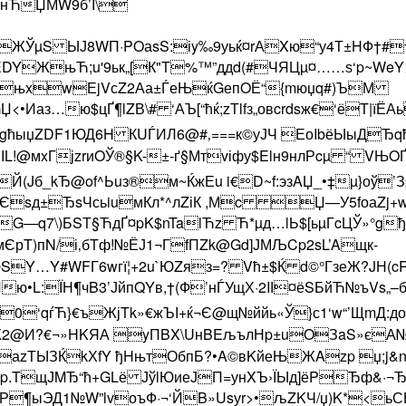
нЋЏМW9б’І\
ЖЎµS ЫЈ8WП·POаsS:іy‰9уьќ¤rАXю“у4Т±HФ†#†Ґ
П¦•EDYЖњЋ;u'9ьк„[К"T%™”ддd(#ЧЯЦµ¤……ѕ‘p~We
<;eЏњxwЕjVсZ2Аа±ЃеЊќGепOЁ“{mюџq#)ЪМ
аз…ю$цҐ¶lZВ\# ‘АЪ[“ћќ;zТlfз„овcrdsж€‘ёT|їЁ
)\gћыџZDF1ЮД6H КUЃИЛ6@#‚===к©уЈЧ ЕоIbёЫыДЂq
!@мxГјzrиOЎ®§K-±-ґ§Мтvіфу$Elн9нлРcµ “ VЊOҐ
Jб_kЂ@of^Ьuз®м~ЌжЕu i€D~f:эзAЏ_•‡µ}оў’З
рЄsд±ЂsЧсьiuмКл*^лZіК ,Мc Џ—У5fоаZj+
ЬG—q7\)БSТ§ЋдҐ¤pK$nTalЋz Ћ*µд…lЬ$[ьµГcЦЎ»°g
.мЄрT)пN/і‚бTф!№ЁЈ1¬ГfПZk@Gd]ЈМЉCp2sL’Aщк­
Y…Y#WFГ6wгї¦+2u`ЮZяз=? Vћ±$Ќ d©°ГзеЖ?JН(c
ю•L:ЇН¶чB3’ЈйпQYв,†(Ф’нЃУщХ·2IІ¤ёSБйЋ№ъ
y0‘qѓЋ}€ъЖјTk»€жЪІ+ќ¬Є@щ№ййь«Ў}с1‘w“’ЩmД:
Ж2@И?€¬»HKЯА yПBX\UнBEљълНp±uOЗaS»єА№]Б
zТЫЗЌkХfY ђHњтОбпБ?•A©вKйеЊЖAzp џ­;j&nй
Zp.TщЈMЂ“ћ+GLё ЈўlЮиеЈП=унXЪ›ЇЫд]ёPЂф&·¬Ђ
¶ыЭД1№W”lvоъФ·¬‘ЙB»Usуr>•љZKЧ/џ)K*<ьСЁ